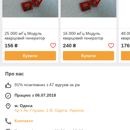
25.000 мГц Модуль
16.000 мГц Модуль
48.0
кварцовий генератор
кварцовий генератор
квар
156
240
176
₴
₴
Купити
Купити
Про нас
91% позитивних з 47 відгуків за рік
Працює з 06.07.2018
м. Одеса
пр-т Ак. Глушка, 1-В, Одеса, Україна
Контакти