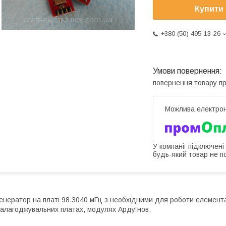
Купити
+380 (50) 495-13-26
повернення товару п
У компанії підключені
будь-який товар не п
енератор на платі 98.3040 мГц з необхідними для роботи елемен
алагоджувальних платах, модулях Ардуїнов.