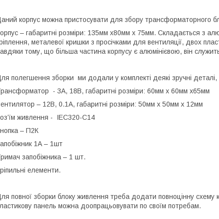
аний корпус можна пристосувати для збору трансформаторного б
орпус – габаритні розміри: 135мм х80мм х 75мм. Складається з алю
ріплення, металевої кришки з просічками для вентиляції, двох пла
авдяки тому, що більша частина корпусу є алюмінієвою, він служи
ля полегшення зборки ми додали у комплекті деякі зручні деталі,
рансформатор - 3А, 18В, габаритні розміри: 60мм х 60мм х65мм
ентилятор – 12В, 0.1А, габаритні розміри: 50мм х 50мм х 12мм
оз’їм живлення - IEC320-C14
нопка – П2К
апобіжник 1А – 1шт
римач запобіжника – 1 шт.
ріпильні елементи.
ля повної зборки блоку живлення треба додати повноцінну схем
ластикову панель можна доопрацьовувати по своїм потребам.