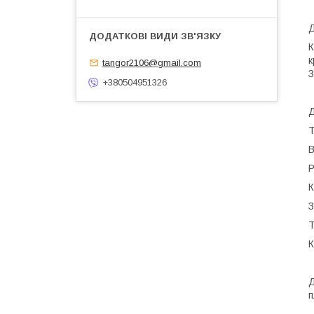
Д
К
к
tangor2106@gmail.com
З
+380504951326
Д
Т
В
Р
К
З
Т
К
Д
п