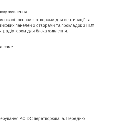
локу живлення.
мінієвої основи з отворами для вентиляції та
стикових панелей з отворами та прокладок з ПВХ.
ть радіатором для блока живлення.
 а саме:
у керування AC-DC перетворювача. Передню