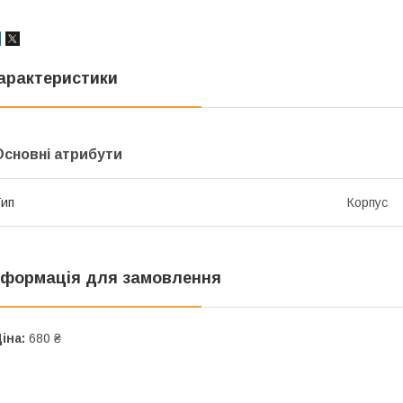
арактеристики
Основні атрибути
ип
Корпус
нформація для замовлення
іна:
680 ₴