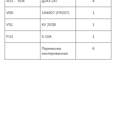
VD1 - VD4
Д243-247
4
VD5
1N4007 (FR207)
1
VS1
КУ 202В
1
FU1
5-10A
1
Перемычка
6
изолированная