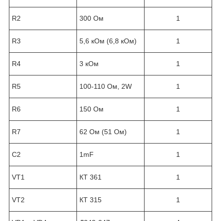
R2
300 Ом
1
R3
5,6 кОм (6,8 кОм)
1
R4
3 кОм
1
R5
100-110 Ом, 2W
1
R6
150 Ом
1
R7
62 Ом (51 Ом)
1
C2
1mF
1
VT1
КТ 361
1
VT2
КТ 315
1