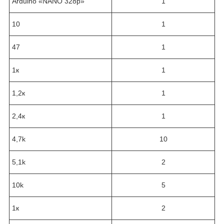
Arduino «NANO 328р»
1
10
1
47
1
1к
1
1,2к
1
2,4к
1
4,7k
10
5,1k
2
10k
5
1к
2