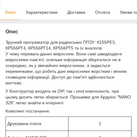
Опис
Характеристики
Доставка
Оплата
Умови п
Опис
Зручний програматор для радянських ППЗУ: К155РЕ3,
КР556РТ4, КР556РТ14, КР556РТ5 та їх аналогів.
У чому перевага даних мікросхем. Вони самі швидкодіючі
мікросхеми пам'яті, оскільки інформація зберігатися не в
осередках, як у звичайних мікросхемах, а задається
перемичками, що робить дані мікросхеми жорстким і вічним
сховищем інформації. Доступ до пам'яті здійснюється
миттєво.
У Конструктор входять як DIP, так і smd компоненти, при
цьому досить легко збирається. Прошивкe для Ардуіно "NANO
328" легко знайти в інтернеті
Комплект постачання:
Друкована плата
1