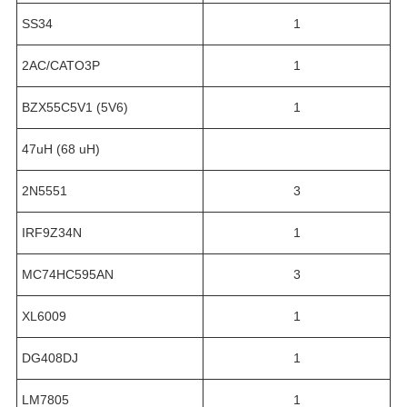
SS34
1
2AC/CATO3P
1
BZX55C5V1 (5V6)
1
47uH (68 uH)
2N5551
3
IRF9Z34N
1
МС74НС595AN
3
XL6009
1
DG408DJ
1
LM7805
1