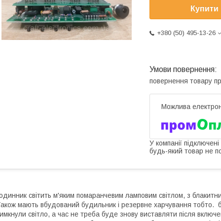
Купити
+380 (50) 495-13-26
повернення товару п
У компанії підключені
будь-який товар не п
одинник світить м'яким помаранчевим ламповим світлом, з блакитн
акож мають вбудований будильник і резервне харчування тобто. 
имкнули світло, а час не треба буде знову виставляти після включ