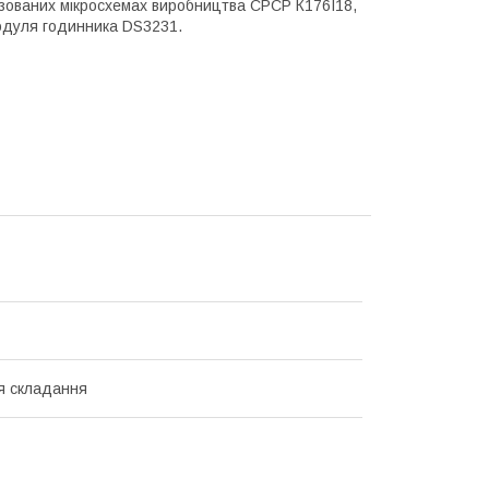
ізованих мікросхемах виробництва СРСР К176І18,
модуля годинника DS3231.
я складання