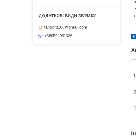
б
К
Д
tangor2106@gmail.com
+380504951326
Х
В
Т
І