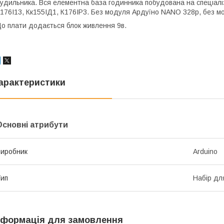
удильника. Вся елементна база годинника побудована на спеціал
176І13, Кк155ІД1, К176ІР3. Без модуля Ардуїно NANO 328р, без 
о плати додається блок живлення 9в.
арактеристики
Основні атрибути
иробник
Arduino
ип
Набір дл
нформація для замовлення