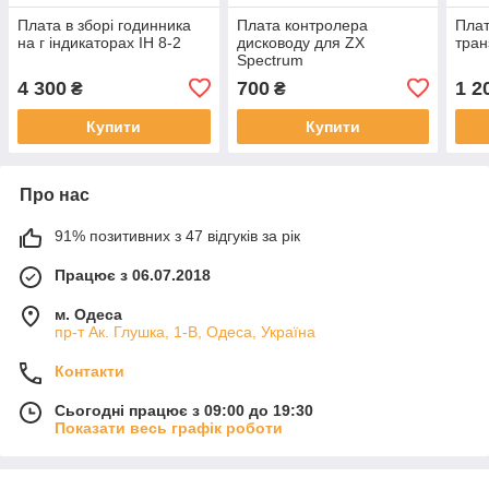
Плата в зборі годинника
Плата контролера
Плат
на г індикаторах ІН 8-2
дисководу для ZX
тра
Spectrum
4 300
700
1 2
₴
₴
Купити
Купити
Про нас
91% позитивних з 47 відгуків за рік
Працює з 06.07.2018
м. Одеса
пр-т Ак. Глушка, 1-В, Одеса, Україна
Контакти
Сьогодні працює з 09:00 до 19:30
Показати весь графік роботи