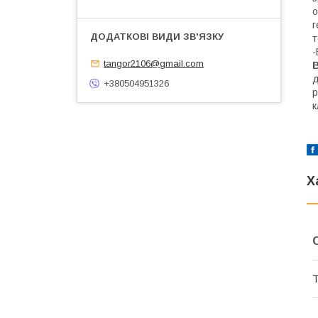
о
г
т
-
tangor2106@gmail.com
В
д
+380504951326
р
к
Х
Т