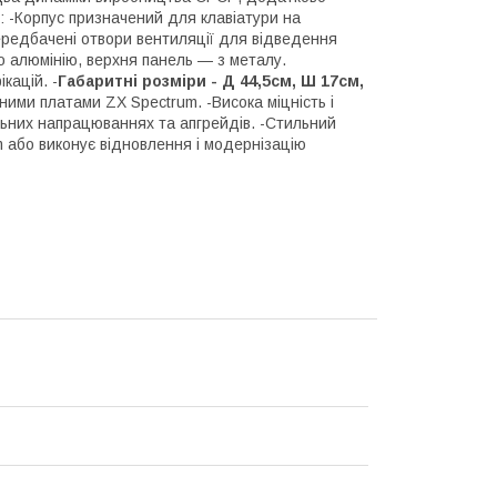
: -Корпус призначений для клавіатури на
Передбачені отвори вентиляції для відведення
о алюмінію, верхня панель — з металу.
кацій. -
Габаритні розміри - Д 44,5см, Ш 17см,
ними платами ZX Spectrum. -Висока міцність і
альних напрацюваннях та апгрейдів. -Стильний
m або виконує відновлення і модернізацію