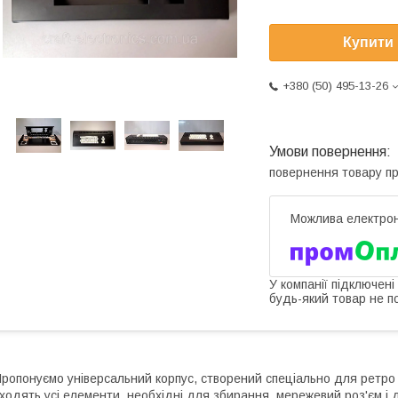
Купити
+380 (50) 495-13-26
повернення товару п
У компанії підключені
будь-який товар не п
ропонуємо універсальний корпус, створений спеціально для ретро 
ходять усі елементи, необхідні для збирання, мережевий роз'єм 