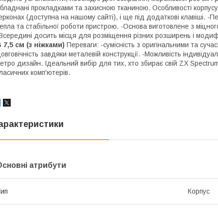
бладнані прокладками та захисною тканиною. Особливості корпусу
ерконах (доступна на нашому сайті), і ще під додаткові клавіші. -
епла та стабільної роботи пристрою. -Основа виготовлене з міцног
Всередині досить місця для розміщення різних розширень і модифі
 7,5 см (з ніжками)
Переваги: -сумісність з оригінальними та сучас
овговічність завдяки металевій конструкції. -Можливість індивіду
етро дизайн. Ідеальний вибір для тих, хто збирає свій ZX Spectru
ласичних комп'ютерів.
арактеристики
Основні атрибути
ип
Корпус