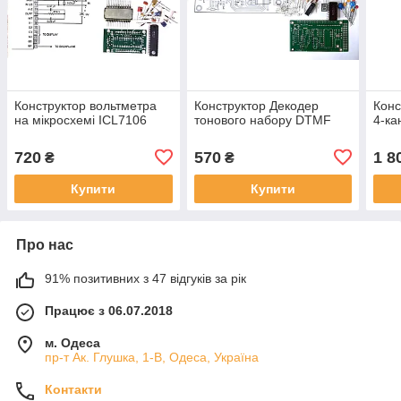
Конструктор вольтметра
Конструктор Декодер
Конс
на мікросхемі ICL7106
тонового набору DTMF
4-ка
720
570
1 8
₴
₴
Купити
Купити
Про нас
91% позитивних з 47 відгуків за рік
Працює з 06.07.2018
м. Одеса
пр-т Ак. Глушка, 1-В, Одеса, Україна
Контакти