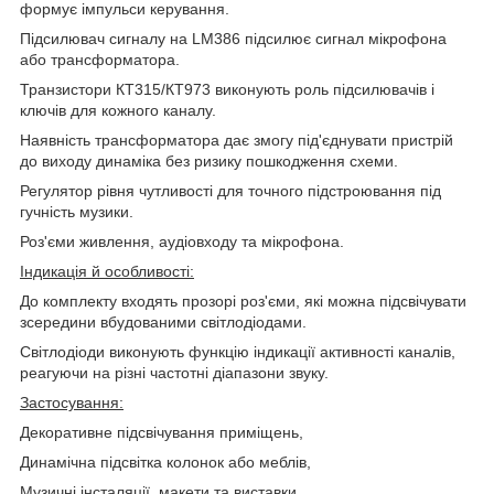
формує імпульси керування.
Підсилювач сигналу на LM386 підсилює сигнал мікрофона
або трансформатора.
Транзистори КТ315/КТ973 виконують роль підсилювачів і
ключів для кожного каналу.
Наявність трансформатора дає змогу під'єднувати пристрій
до виходу динаміка без ризику пошкодження схеми.
Регулятор рівня чутливості для точного підстроювання під
гучність музики.
Роз'єми живлення, аудіовходу та мікрофона.
Індикація й особливості:
До комплекту входять прозорі роз'єми, які можна підсвічувати
зсередини вбудованими світлодіодами.
Світлодіоди виконують функцію індикації активності каналів,
реагуючи на різні частотні діапазони звуку.
Застосування:
Декоративне підсвічування приміщень,
Динамічна підсвітка колонок або меблів,
Музичні інсталяції, макети та виставки.