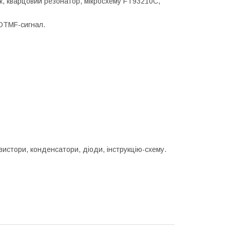
ок, кварцовий резонатор, мікросхему FT93210C,
 DTMF-сигнал.
зистори, конденсатори, діоди, інструкцію-схему.