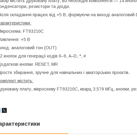
абір містить друковану плату, всі необхідні компоненти — 14 кноп
онденсатори, резистори та діоди.
ісля складання працює від +5 В, формуючи на виході аналоговий
арактеристики:
ікросхема: FT93210C
ивлення: +5 В
ихід: аналоговий тон (OUT)
2 кнопок для генерації кодів 0–9, A–D, *, #
одаткові кнопки: RESET, MR
росте збирання, зручне для навчальних і аматорських проєктів.
омплект містить:
руковану плату, мікросхему FT93210C, кварц 3.579 МГц, кнопки, ре
арактеристики