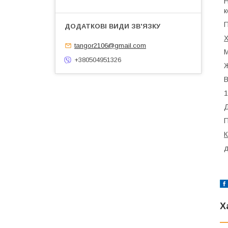
Н
к
П
Х
tangor2106@gmail.com
М
+380504951326
Ж
В
1
Д
П
К
д
Х