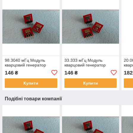
98.3040 мГц Модуль
33.333 мГц Модуль
20.0
кварцовий генератор
кварцовий генератор
квар
146
146
182
₴
₴
Купити
Купити
Подібні товари компанії