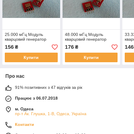
25.000 мГц Модуль
48.000 мГц Модуль
33.3
кварцовий генератор
кварцовий генератор
квар
156
176
146
₴
₴
Купити
Купити
Про нас
91% позитивних з 47 відгуків за рік
Працює з 06.07.2018
м. Одеса
пр-т Ак. Глушка, 1-В, Одеса, Україна
Контакти